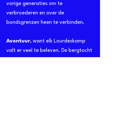
vorige generaties om te
verbroederen en over de
bondsgrenzen heen te verbinden.
Avontuur
, want elk Lourdeskamp
valt er veel te beleven. De bergtocht
naar Pic Du Pibeste, de daguitstap
naar Cirque de Gavarnie en het
uitgebreide keuzeprogramma met
opties zoals rafting, mountainbiken,
hoogteparcours ...
Bezinning
, want het Lourdeskamp is
ook even stilstaan; bij onszelf en bij
het geloof. Tijdens enkele