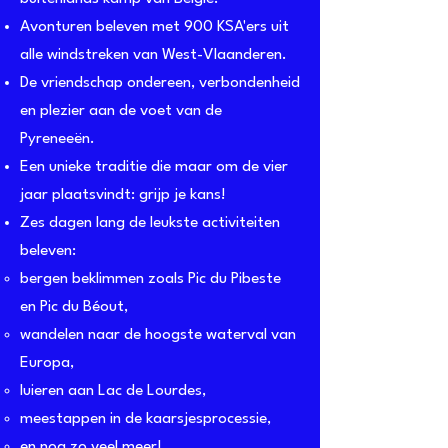
Av
onturen beleven met 900 KSA'ers uit
alle windstreken van West-Vlaanderen.
De vriendschap ondereen, verbondenheid
en plezier aan de voet van de
Pyreneeën.
Een unieke traditie die maar om de vier
jaar plaatsvindt: grijp je kans!
Zes dagen lang de leukste activiteiten
beleven:
bergen beklimmen zoals Pic du Pibeste
en Pic du Béout,
wandelen naar de hoogste waterval van
Europa,
luieren aan Lac de Lourdes,
meestappen in de kaarsjesprocessie,
en nog zo veel meer!