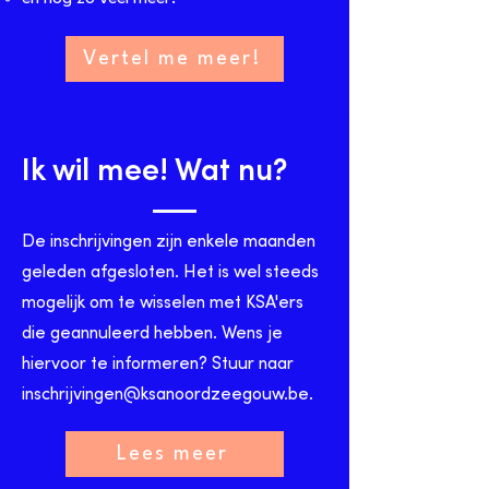
Vertel me meer!
Ik wil mee! Wat nu?
De inschrijvingen zijn enkele maanden
geleden afgesloten. Het is wel steeds
mogelijk om te wisselen met KSA'ers
die geannuleerd hebben. Wens je
hiervoor te informeren? Stuur naar
inschrijvingen@ksanoordzeegouw.be
.
Lees meer