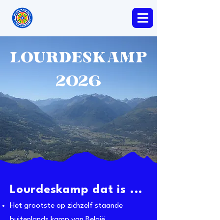
LOURDESKAMP
2026
Lourdeskamp dat is ...​
Het grootste op zichzelf staande
buitenlands kamp van België.